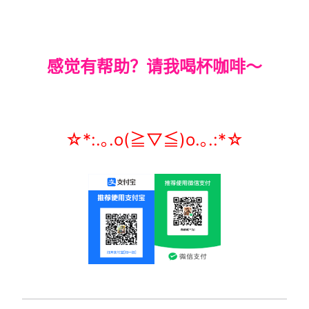
感觉有帮助？请我喝杯咖啡～
☆*:.｡.o(≧▽≦)o.｡.:*☆